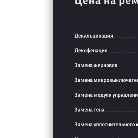
Цена на ре
Декальцинация
Декофенация
Замена жерновов
Замена микровыключате
Замена модуля управлен
Замена тена
Замена уплотнительного 