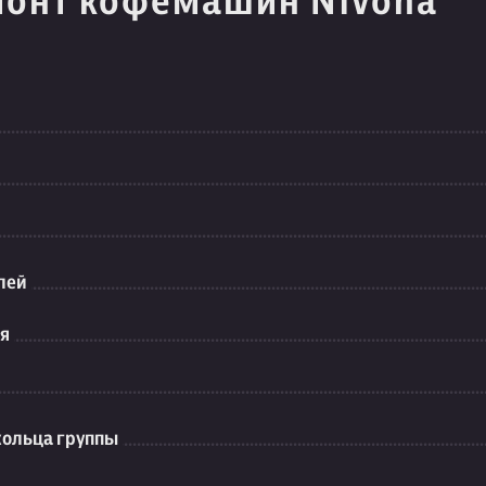
монт кофемашин Nivona
лей
ия
кольца группы