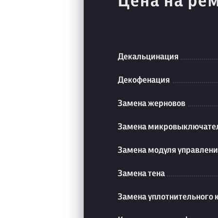
Цена на ре
Декальцинация
Декофенация
Замена жерновов
Замена микровыключате
Замена модуля управлен
Замена тена
Замена уплотнительного 