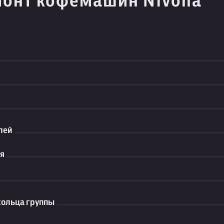
монт кофемашин Nivona
лей
ия
кольца группы