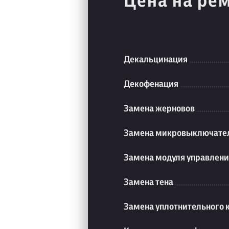
Цена на ре
Декальцинация
Декофенация
Замена жерновов
Замена микровыключате
Замена модуля управлен
Замена тена
Замена уплотнительного 