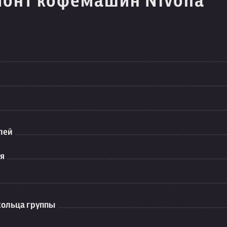
монт кофемашин Nivona
лей
ия
кольца группы