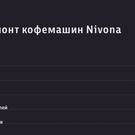
монт кофемашин Nivona
лей
ия