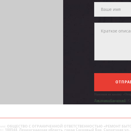
ОТПРА
Нажимая на кнопку «Отпр
Для правообладателей
| С
ие:
ОБЩЕСТВО С ОГРАНИЧЕННОЙ ОТВЕТСТВЕННОСТЬЮ «РЕМОНТ БЫТ
ес:
188544, Ленинградская область, город Сосновый Бор, Солнечная ул., 