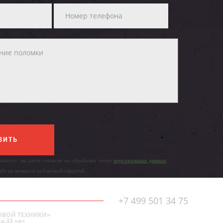
ВИТЬ
авить», вы даете согласие на обработку своих
персональных данных
айт не является публичной офертой.
+7 499 501 34 75
ОВОЙ ТЕХНИКИ»
д.33 «а»