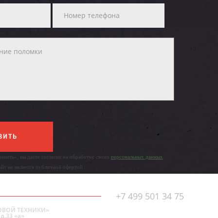
ВИТЬ
авить», вы даете согласие на обработку своих
персональных данных
айт не является публичной офертой.
+7 499 501 34 75
ОВОЙ ТЕХНИКИ»
д.33 «а»