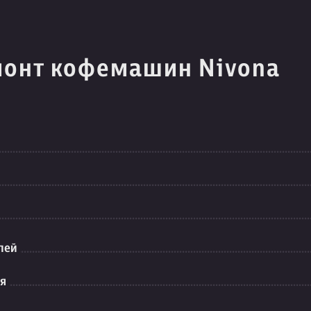
монт кофемашин Nivona
лей
ия