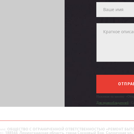
ОТПРА
Нажимая на кнопку «Отпр
Для правообладателей
| С
ие:
ОБЩЕСТВО С ОГРАНИЧЕННОЙ ОТВЕТСТВЕННОСТЬЮ «РЕМОНТ БЫТ
ес:
188544, Ленинградская область, город Сосновый Бор, Солнечная ул., 