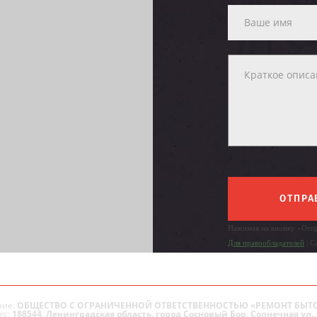
ОТПРА
Нажимая на кнопку «Отпр
Для правообладателей
| С
ие:
ОБЩЕСТВО С ОГРАНИЧЕННОЙ ОТВЕТСТВЕННОСТЬЮ «РЕМОНТ БЫТ
ес:
188544, Ленинградская область, город Сосновый Бор, Солнечная ул., 