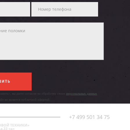
ВИТЬ
авить», вы даете согласие на обработку своих
персональных данных
айт не является публичной офертой.
+7 499 501 34 75
ОВОЙ ТЕХНИКИ»
д.33 «а»