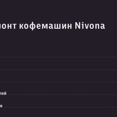
монт кофемашин Nivona
лей
ия