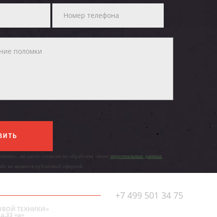
ВИТЬ
авить», вы даете согласие на обработку своих
персональных данных
айт не является публичной офертой.
+7 499 501 34 75
ОВОЙ ТЕХНИКИ»
д.33 «а»