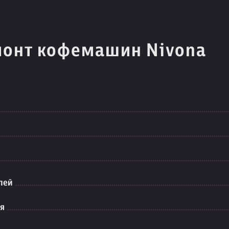
монт кофемашин Nivona
лей
ия