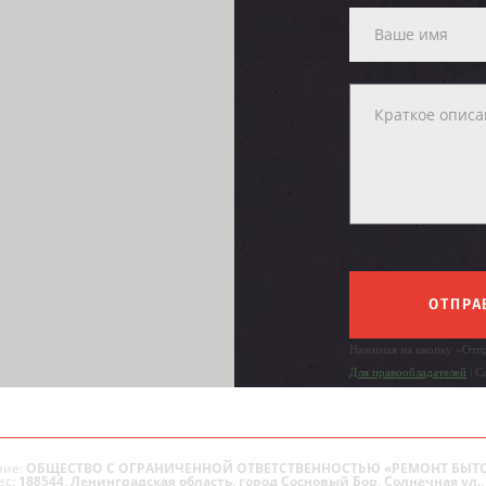
ОТПРА
Нажимая на кнопку «Отпр
Для правообладателей
| С
ие:
ОБЩЕСТВО С ОГРАНИЧЕННОЙ ОТВЕТСТВЕННОСТЬЮ «РЕМОНТ БЫТ
ес:
188544, Ленинградская область, город Сосновый Бор, Солнечная ул., 