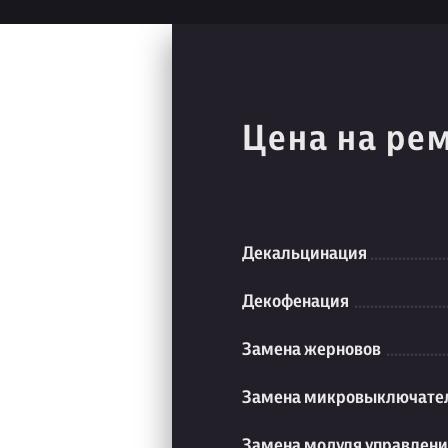
Цена на ре
Декальцинация
Декофенация
Замена жерновов
Замена микровыключате
Замена модуля управлен