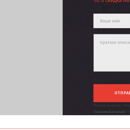
10% скидка на
ОТПРА
Нажимая на кнопку «Отпр
Для правообладателей
| С