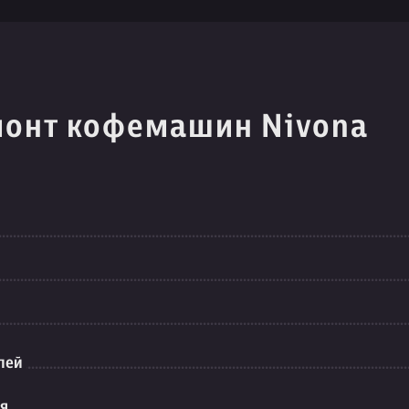
монт кофемашин Nivona
лей
ия