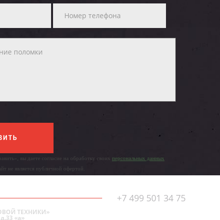
ВИТЬ
авить», вы даете согласие на обработку своих
персональных данных
айт не является публичной офертой.
+7 499 501 34 75
ОВОЙ ТЕХНИКИ»
д.33 «а»