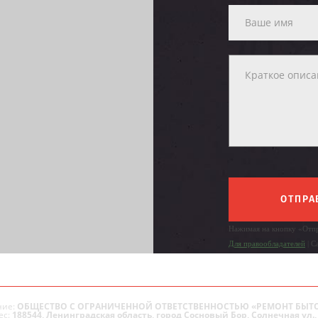
ОТПРА
Нажимая на кнопку «Отпр
Для правообладателей
| С
ие:
ОБЩЕСТВО С ОГРАНИЧЕННОЙ ОТВЕТСТВЕННОСТЬЮ «РЕМОНТ БЫТ
ес:
188544, Ленинградская область, город Сосновый Бор, Солнечная ул., 