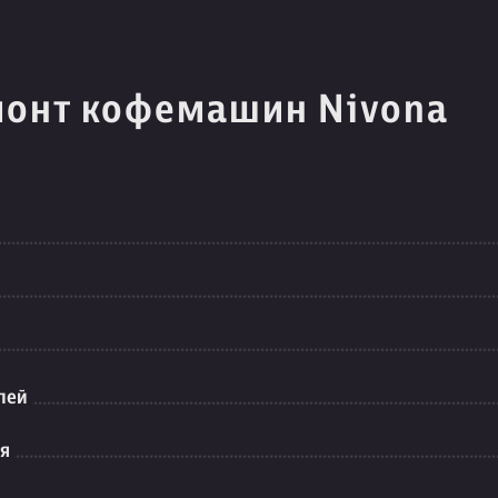
монт кофемашин Nivona
лей
ия