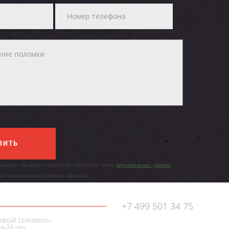
ВИТЬ
авить», вы даете согласие на обработку своих
персональных данных
айт не является публичной офертой.
+7 499 501 34 75
ОВОЙ ТЕХНИКИ»
д.33 «а»