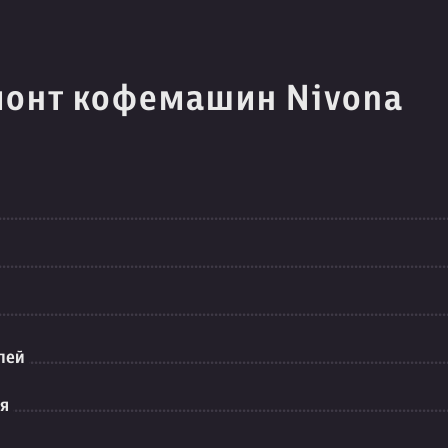
монт кофемашин Nivona
лей
ия