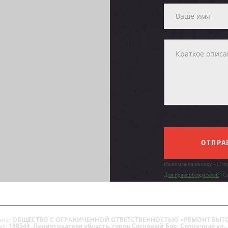
ОТПРА
Нажимая на кнопку «Отпр
Для правообладателей
| С
ие:
ОБЩЕСТВО С ОГРАНИЧЕННОЙ ОТВЕТСТВЕННОСТЬЮ «РЕМОНТ БЫТ
ес:
188544, Ленинградская область, город Сосновый Бор, Солнечная ул., 