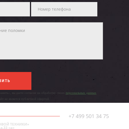
ВИТЬ
авить», вы даете согласие на обработку своих
персональных данных
айт не является публичной офертой.
+7 499 501 34 75
ОВОЙ ТЕХНИКИ»
д.33 «а»