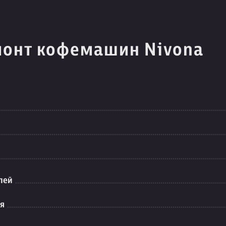
монт кофемашин Nivona
лей
ия