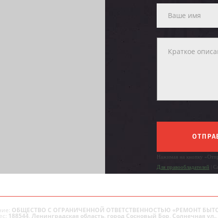
ОТПРА
Нажимая на кнопку «Отпр
Для правообладателей
| С
ие:
ОБЩЕСТВО С ОГРАНИЧЕННОЙ ОТВЕТСТВЕННОСТЬЮ «РЕМОНТ БЫТ
ес:
188544, Ленинградская область, город Сосновый Бор, Солнечная ул., 