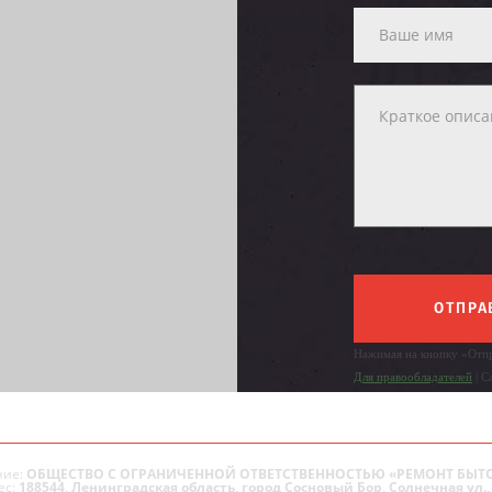
ОТПРА
Нажимая на кнопку «Отпр
Для правообладателей
| С
ие:
ОБЩЕСТВО С ОГРАНИЧЕННОЙ ОТВЕТСТВЕННОСТЬЮ «РЕМОНТ БЫТ
ес:
188544, Ленинградская область, город Сосновый Бор, Солнечная ул., 