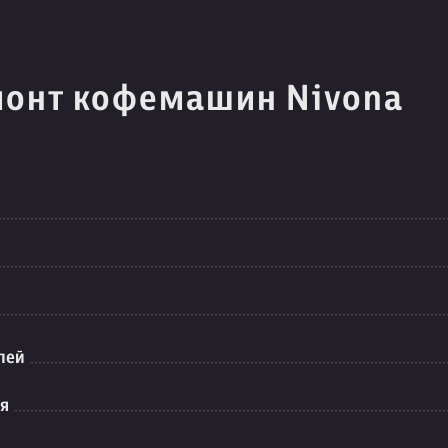
монт кофемашин Nivona
лей
ия