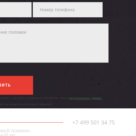
ВИТЬ
авить», вы даете согласие на обработку своих
персональных данных
айт не является публичной офертой.
+7 499 501 34 75
ОВОЙ ТЕХНИКИ»
д.33 «а»