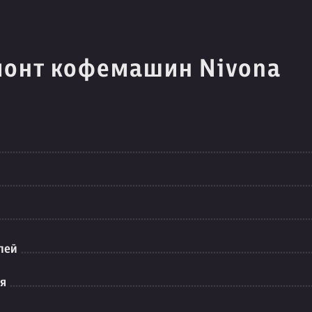
монт кофемашин Nivona
лей
ия