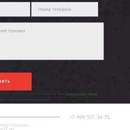
ВИТЬ
авить», вы даете согласие на обработку своих
персональных данных
айт не является публичной офертой.
+7 499 501 34 75
ОВОЙ ТЕХНИКИ»
д.33 «а»