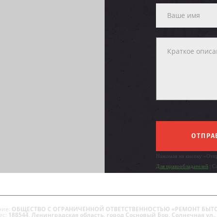
ОТПРА
Нажимая на кнопку «Отпр
Для правообладателей
| С
ие:
ОБЩЕСТВО С ОГРАНИЧЕННОЙ ОТВЕТСТВЕННОСТЬЮ «РЕМОНТ БЫТ
ес:
188544, Ленинградская область, город Сосновый Бор, Солнечная ул., 