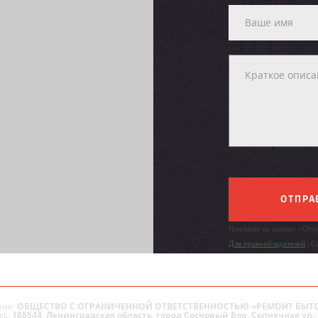
ОТПРА
Нажимая на кнопку «Отпр
Для правообладателей
| С
ие:
ОБЩЕСТВО С ОГРАНИЧЕННОЙ ОТВЕТСТВЕННОСТЬЮ «РЕМОНТ БЫТ
ес:
188544, Ленинградская область, город Сосновый Бор, Солнечная ул., 