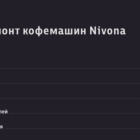
монт кофемашин Nivona
лей
ия