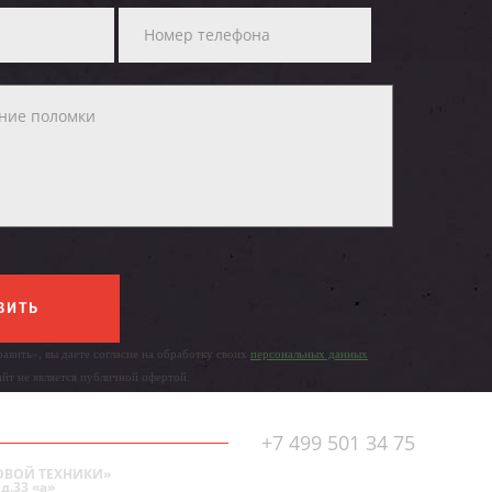
ВИТЬ
авить», вы даете согласие на обработку своих
персональных данных
айт не является публичной офертой.
+7 499 501 34 75
ОВОЙ ТЕХНИКИ»
д.33 «а»