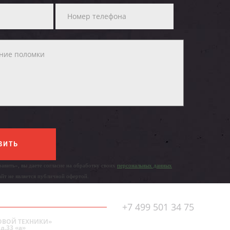
ВИТЬ
авить», вы даете согласие на обработку своих
персональных данных
айт не является публичной офертой.
+7 499 501 34 75
ОВОЙ ТЕХНИКИ»
д.33 «а»