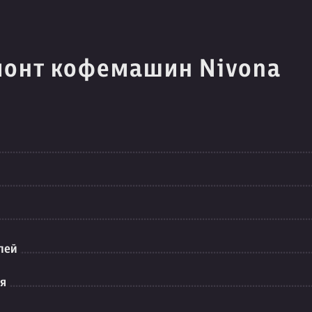
монт кофемашин Nivona
лей
ия