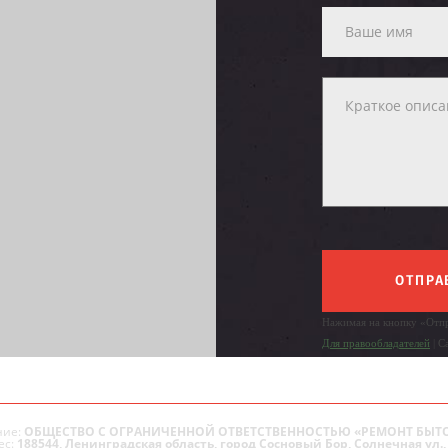
ОТПРА
Нажимая на кнопку «Отпр
Для правообладателей
| С
ие:
ОБЩЕСТВО С ОГРАНИЧЕННОЙ ОТВЕТСТВЕННОСТЬЮ «РЕМОНТ БЫТ
ес:
188544, Ленинградская область, город Сосновый Бор, Солнечная ул., 