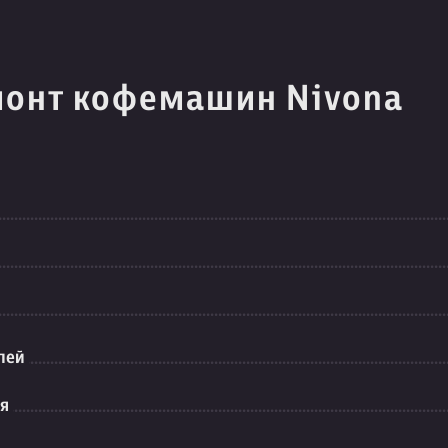
монт кофемашин Nivona
лей
ия