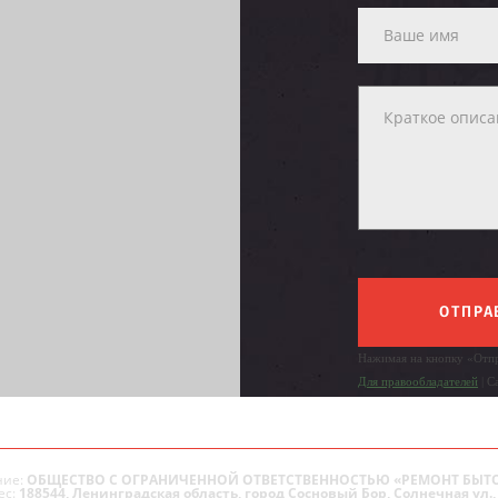
ОТПРА
Нажимая на кнопку «Отпр
Для правообладателей
| С
ие:
ОБЩЕСТВО С ОГРАНИЧЕННОЙ ОТВЕТСТВЕННОСТЬЮ «РЕМОНТ БЫТ
ес:
188544, Ленинградская область, город Сосновый Бор, Солнечная ул., 