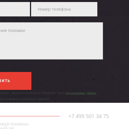
ВИТЬ
авить», вы даете согласие на обработку своих
персональных данных
айт не является публичной офертой.
+7 499 501 34 75
ОВОЙ ТЕХНИКИ»
д.33 «а»