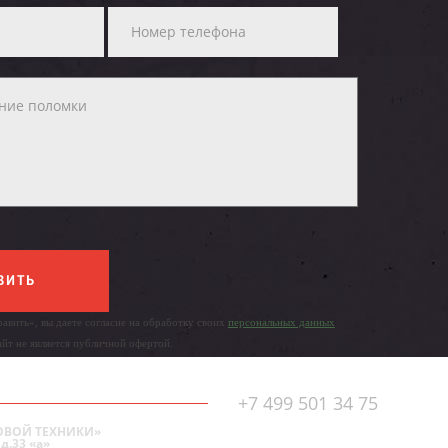
ВИТЬ
авить», вы даете согласие на обработку своих
персональных данных
айт не является публичной офертой.
+7 499 501 34 75
ОВОЙ ТЕХНИКИ»
д.33 «а»