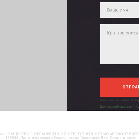
ОТПРА
Нажимая на кнопку «Отпр
Для правообладателей
| С
ие:
ОБЩЕСТВО С ОГРАНИЧЕННОЙ ОТВЕТСТВЕННОСТЬЮ «РЕМОНТ БЫТ
ес:
188544, Ленинградская область, город Сосновый Бор, Солнечная ул., 