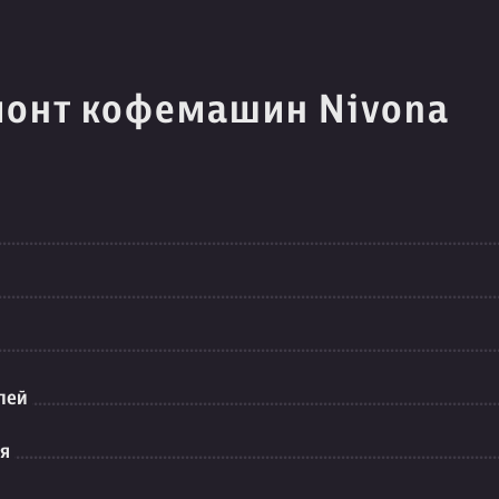
монт кофемашин Nivona
лей
ия