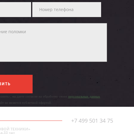
ВИТЬ
авить», вы даете согласие на обработку своих
персональных данных
айт не является публичной офертой.
+7 499 501 34 75
ОВОЙ ТЕХНИКИ»
д.33 «а»