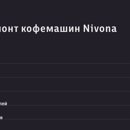
монт кофемашин Nivona
лей
ия