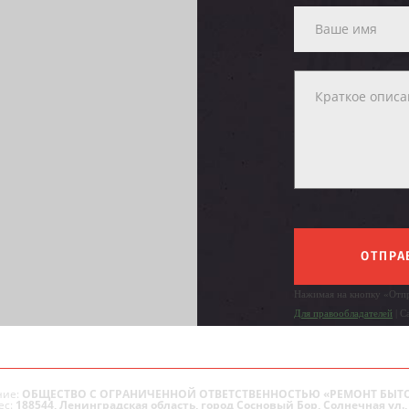
ОТПРА
Нажимая на кнопку «Отпр
Для правообладателей
| С
ие:
ОБЩЕСТВО С ОГРАНИЧЕННОЙ ОТВЕТСТВЕННОСТЬЮ «РЕМОНТ БЫТ
ес:
188544, Ленинградская область, город Сосновый Бор, Солнечная ул., 