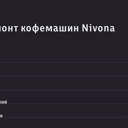
монт кофемашин Nivona
лей
ия