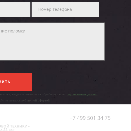
ВИТЬ
авить», вы даете согласие на обработку своих
персональных данных
айт не является публичной офертой.
+7 499 501 34 75
ОВОЙ ТЕХНИКИ»
д.33 «а»