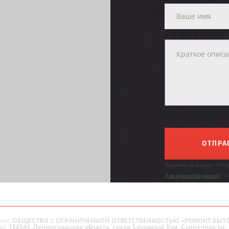
ОТПРА
Нажимая на кнопку «Отпр
Для правообладателей
| С
ие:
ОБЩЕСТВО С ОГРАНИЧЕННОЙ ОТВЕТСТВЕННОСТЬЮ «РЕМОНТ БЫТ
ес:
188544, Ленинградская область, город Сосновый Бор, Солнечная ул., 