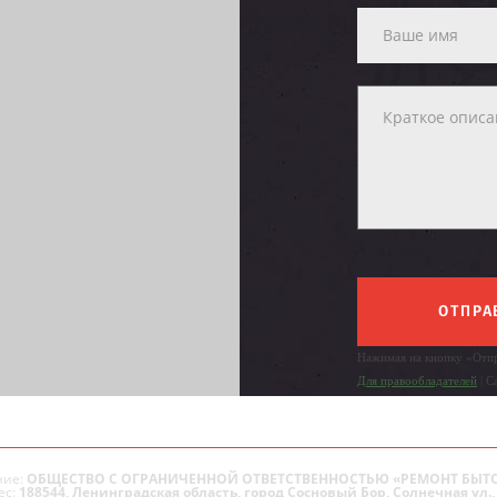
ОТПРА
Нажимая на кнопку «Отпр
Для правообладателей
| С
ие:
ОБЩЕСТВО С ОГРАНИЧЕННОЙ ОТВЕТСТВЕННОСТЬЮ «РЕМОНТ БЫТ
ес:
188544, Ленинградская область, город Сосновый Бор, Солнечная ул., 