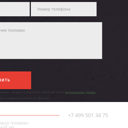
ВИТЬ
авить», вы даете согласие на обработку своих
персональных данных
айт не является публичной офертой.
+7 499 501 34 75
ОВОЙ ТЕХНИКИ»
д.33 «а»