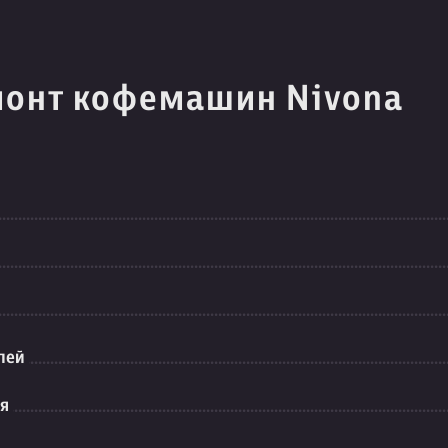
монт кофемашин Nivona
лей
ия