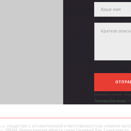
ОТПРА
Нажимая на кнопку «Отпр
Для правообладателей
| С
ие:
ОБЩЕСТВО С ОГРАНИЧЕННОЙ ОТВЕТСТВЕННОСТЬЮ «РЕМОНТ БЫТ
ес:
188544, Ленинградская область, город Сосновый Бор, Солнечная ул., 