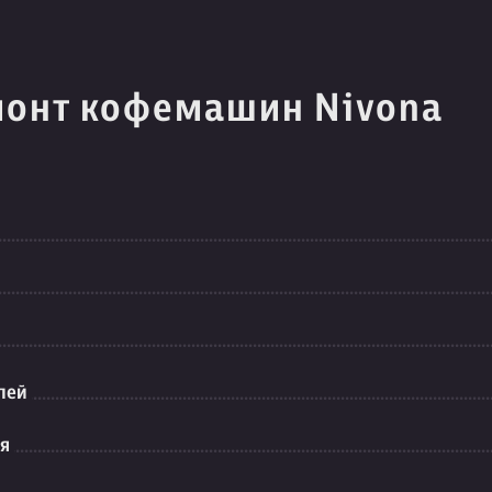
монт кофемашин Nivona
лей
ия