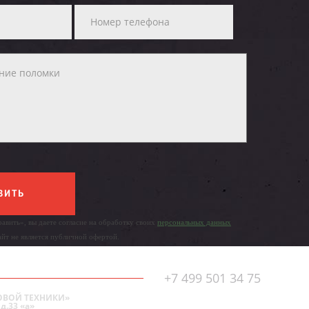
ВИТЬ
авить», вы даете согласие на обработку своих
персональных данных
айт не является публичной офертой.
+7 499 501 34 75
ОВОЙ ТЕХНИКИ»
д.33 «а»