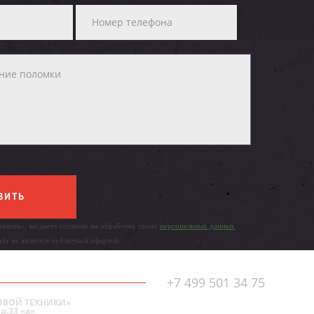
ВИТЬ
авить», вы даете согласие на обработку своих
персональных данных
айт не является публичной офертой.
+7 499 501 34 75
ОВОЙ ТЕХНИКИ»
д.33 «а»