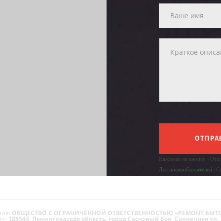
ОТПРА
Нажимая на кнопку «Отпр
Для правообладателей
| С
ие:
ОБЩЕСТВО С ОГРАНИЧЕННОЙ ОТВЕТСТВЕННОСТЬЮ «РЕМОНТ БЫТ
ес:
188544, Ленинградская область, город Сосновый Бор, Солнечная ул., 