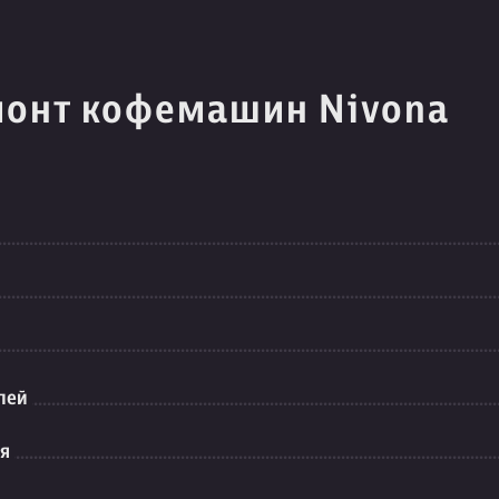
монт кофемашин Nivona
лей
ия