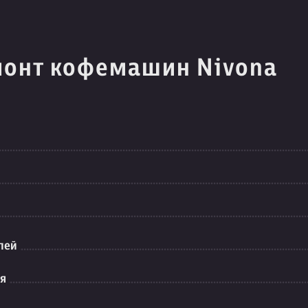
монт кофемашин Nivona
лей
ия