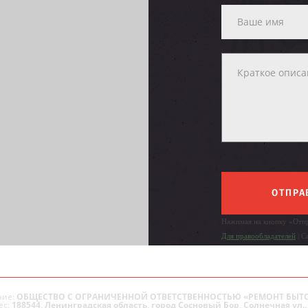
ОТПРА
Нажимая на кнопку «Отпр
Для правообладателей
| С
ие:
ОБЩЕСТВО С ОГРАНИЧЕННОЙ ОТВЕТСТВЕННОСТЬЮ «РЕМОНТ БЫТ
ес:
188544, Ленинградская область, город Сосновый Бор, Солнечная ул., 