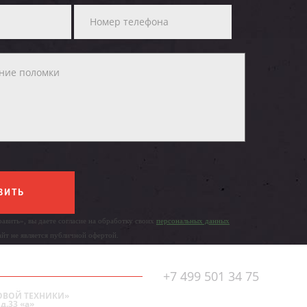
ВИТЬ
авить», вы даете согласие на обработку своих
персональных данных
айт не является публичной офертой.
+7 499 501 34 75
ОВОЙ ТЕХНИКИ»
д.33 «а»