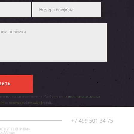
ВИТЬ
авить», вы даете согласие на обработку своих
персональных данных
айт не является публичной офертой.
+7 499 501 34 75
ОВОЙ ТЕХНИКИ»
д.33 «а»