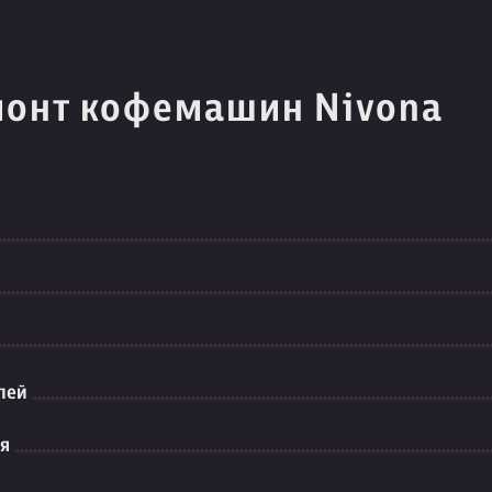
монт кофемашин Nivona
лей
ия