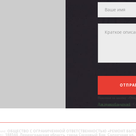
ОТПРА
Нажимая на кнопку «Отпр
Для правообладателей
| С
ие:
ОБЩЕСТВО С ОГРАНИЧЕННОЙ ОТВЕТСТВЕННОСТЬЮ «РЕМОНТ БЫТ
ес:
188544, Ленинградская область, город Сосновый Бор, Солнечная ул., 