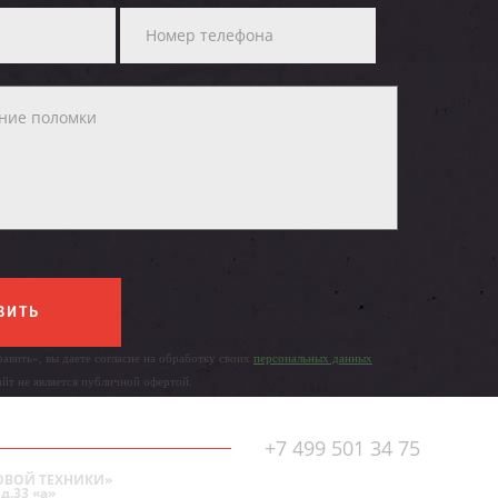
ВИТЬ
авить», вы даете согласие на обработку своих
персональных данных
айт не является публичной офертой.
+7 499 501 34 75
ОВОЙ ТЕХНИКИ»
д.33 «а»