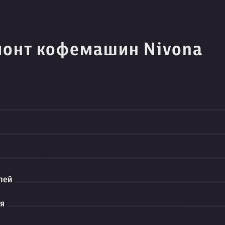
монт кофемашин Nivona
лей
ия