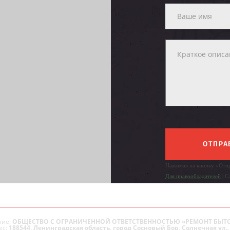
ОТПРА
Нажимая на кнопку «Отпр
Для правообладателей
| С
ие:
ОБЩЕСТВО С ОГРАНИЧЕННОЙ ОТВЕТСТВЕННОСТЬЮ «РЕМОНТ БЫТ
ес:
188544, Ленинградская область, город Сосновый Бор, Солнечная ул., 