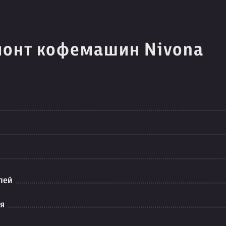
монт кофемашин Nivona
лей
ия