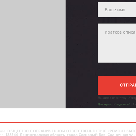
ОТПРА
Нажимая на кнопку «Отпр
Для правообладателей
| С
ие:
ОБЩЕСТВО С ОГРАНИЧЕННОЙ ОТВЕТСТВЕННОСТЬЮ «РЕМОНТ БЫТ
ес:
188544, Ленинградская область, город Сосновый Бор, Солнечная ул., 