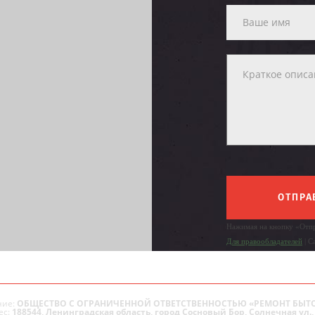
ОТПРА
Нажимая на кнопку «Отпр
Для правообладателей
| С
ие:
ОБЩЕСТВО С ОГРАНИЧЕННОЙ ОТВЕТСТВЕННОСТЬЮ «РЕМОНТ БЫТ
ес:
188544, Ленинградская область, город Сосновый Бор, Солнечная ул., 