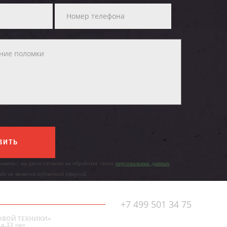
ВИТЬ
авить», вы даете согласие на обработку своих
персональных данных
айт не является публичной офертой.
+7 499 501 34 75
ОВОЙ ТЕХНИКИ»
д.33 «а»