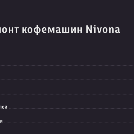
монт кофемашин Nivona
лей
ия