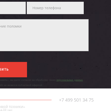
ВИТЬ
авить», вы даете согласие на обработку своих
персональных данных
айт не является публичной офертой.
+7 499 501 34 75
ОВОЙ ТЕХНИКИ»
д.33 «а»