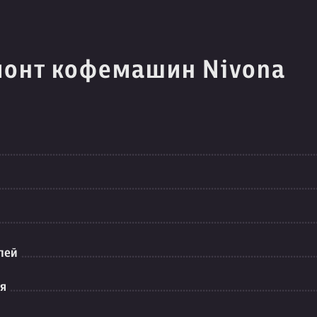
монт кофемашин Nivona
лей
ия