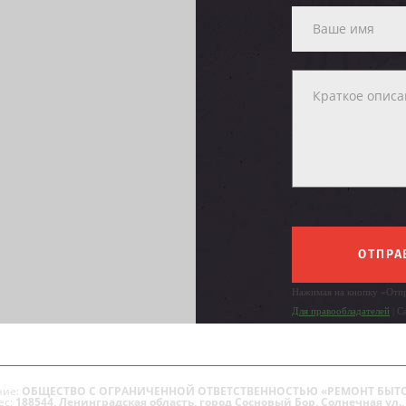
ОТПРА
Нажимая на кнопку «Отпр
Для правообладателей
| С
ие:
ОБЩЕСТВО С ОГРАНИЧЕННОЙ ОТВЕТСТВЕННОСТЬЮ «РЕМОНТ БЫТ
ес:
188544, Ленинградская область, город Сосновый Бор, Солнечная ул., 