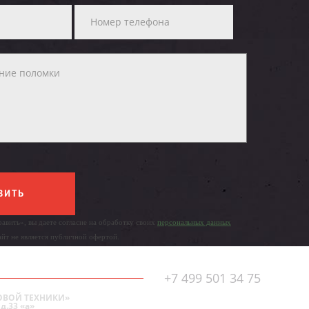
ВИТЬ
авить», вы даете согласие на обработку своих
персональных данных
айт не является публичной офертой.
+7 499 501 34 75
ОВОЙ ТЕХНИКИ»
д.33 «а»