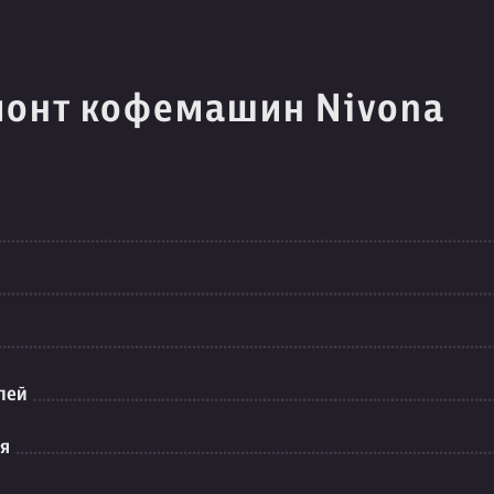
монт кофемашин Nivona
лей
ия