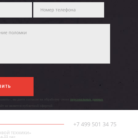
ВИТЬ
авить», вы даете согласие на обработку своих
персональных данных
айт не является публичной офертой.
+7 499 501 34 75
ОВОЙ ТЕХНИКИ»
д.33 «а»