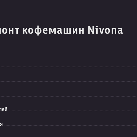
монт кофемашин Nivona
лей
ия