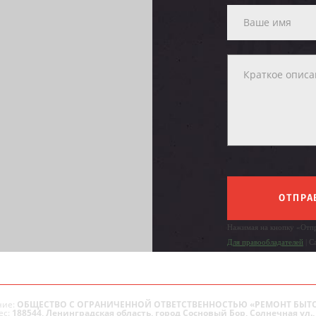
ОТПРА
Нажимая на кнопку «Отпр
Для правообладателей
| С
ие:
ОБЩЕСТВО С ОГРАНИЧЕННОЙ ОТВЕТСТВЕННОСТЬЮ «РЕМОНТ БЫТ
ес:
188544, Ленинградская область, город Сосновый Бор, Солнечная ул., 