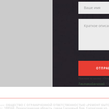
ОТПРА
Нажимая на кнопку «Отпр
Для правообладателей
| С
ие:
ОБЩЕСТВО С ОГРАНИЧЕННОЙ ОТВЕТСТВЕННОСТЬЮ «РЕМОНТ БЫТ
ес:
188544, Ленинградская область, город Сосновый Бор, Солнечная ул., 