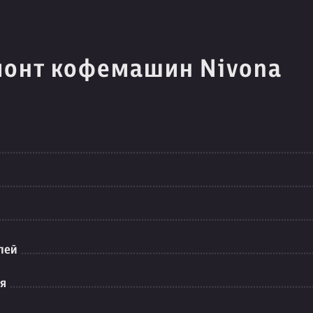
монт кофемашин Nivona
лей
ия