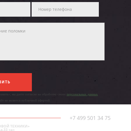
ВИТЬ
авить», вы даете согласие на обработку своих
персональных данных
айт не является публичной офертой.
+7 499 501 34 75
ОВОЙ ТЕХНИКИ»
д.33 «а»