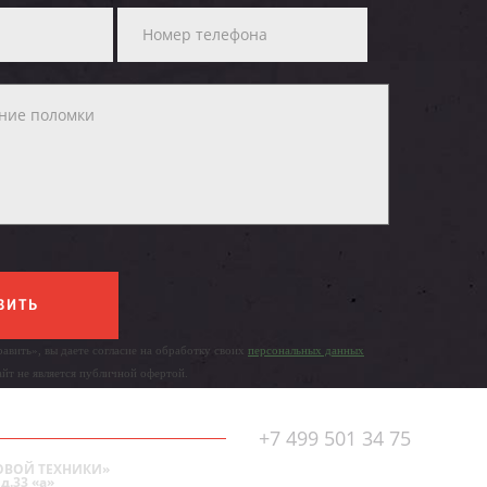
ВИТЬ
авить», вы даете согласие на обработку своих
персональных данных
айт не является публичной офертой.
+7 499 501 34 75
ОВОЙ ТЕХНИКИ»
д.33 «а»