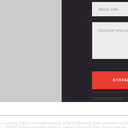
ОТПРА
Нажимая на кнопку «Отпр
Для правообладателей
| С
ие:
ОБЩЕСТВО С ОГРАНИЧЕННОЙ ОТВЕТСТВЕННОСТЬЮ «РЕМОНТ БЫТ
ес:
188544, Ленинградская область, город Сосновый Бор, Солнечная ул., 