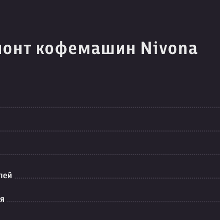
монт кофемашин Nivona
лей
ия