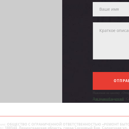
ОТПРА
Нажимая на кнопку «Отпр
Для правообладателей
| С
ие:
ОБЩЕСТВО С ОГРАНИЧЕННОЙ ОТВЕТСТВЕННОСТЬЮ «РЕМОНТ БЫТ
ес:
188544, Ленинградская область, город Сосновый Бор, Солнечная ул., 