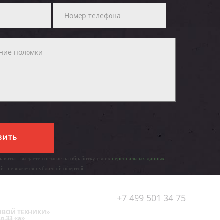
ВИТЬ
авить», вы даете согласие на обработку своих
персональных данных
айт не является публичной офертой.
+7 499 501 34 75
ОВОЙ ТЕХНИКИ»
д.33 «а»