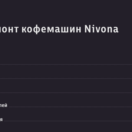
монт кофемашин Nivona
лей
ия