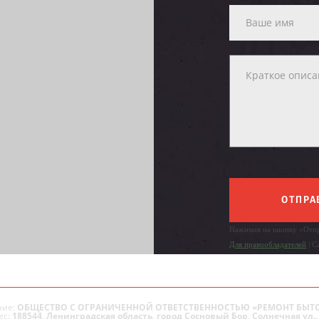
ОТПРА
Нажимая на кнопку «Отпр
Для правообладателей
| С
ие:
ОБЩЕСТВО С ОГРАНИЧЕННОЙ ОТВЕТСТВЕННОСТЬЮ «РЕМОНТ БЫТ
ес:
188544, Ленинградская область, город Сосновый Бор, Солнечная ул., 