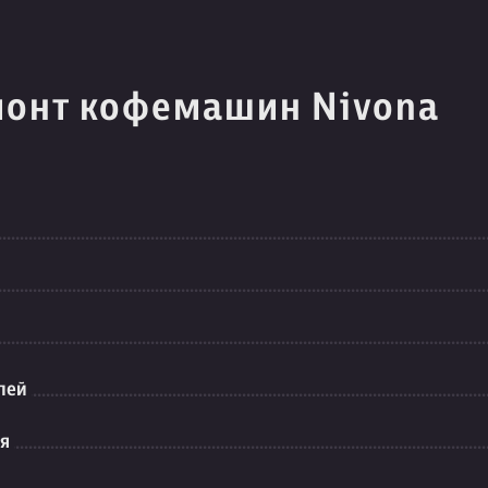
монт кофемашин Nivona
лей
ия