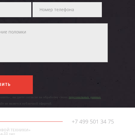
ВИТЬ
авить», вы даете согласие на обработку своих
персональных данных
айт не является публичной офертой.
+7 499 501 34 75
ОВОЙ ТЕХНИКИ»
д.33 «а»