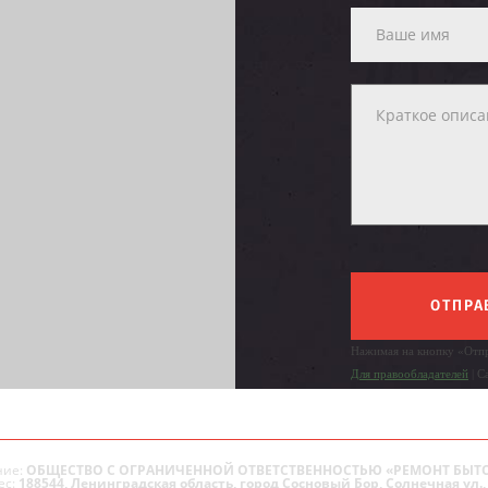
ОТПРА
Нажимая на кнопку «Отпр
Для правообладателей
| С
ие:
ОБЩЕСТВО С ОГРАНИЧЕННОЙ ОТВЕТСТВЕННОСТЬЮ «РЕМОНТ БЫТ
ес:
188544, Ленинградская область, город Сосновый Бор, Солнечная ул., 