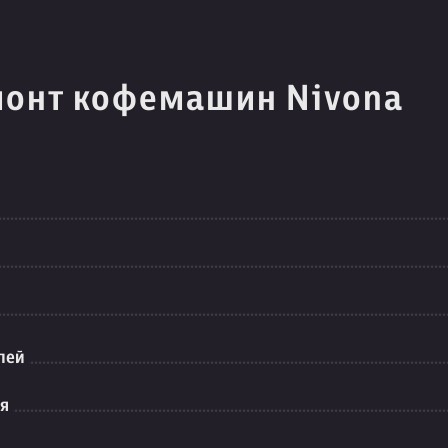
монт кофемашин Nivona
лей
ия