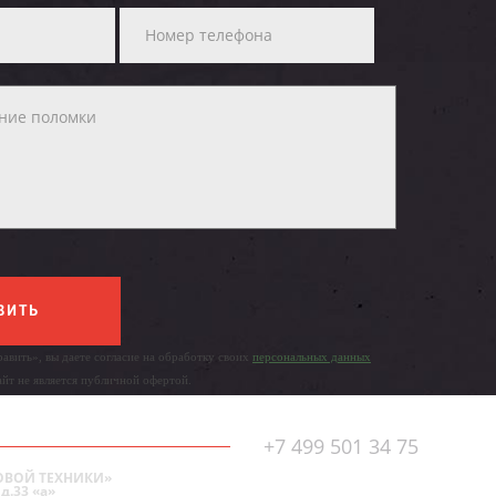
ВИТЬ
авить», вы даете согласие на обработку своих
персональных данных
айт не является публичной офертой.
+7 499 501 34 75
ОВОЙ ТЕХНИКИ»
д.33 «а»