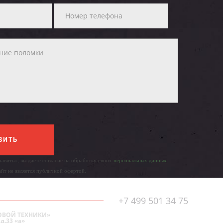
ВИТЬ
авить», вы даете согласие на обработку своих
персональных данных
айт не является публичной офертой.
+7 499 501 34 75
ОВОЙ ТЕХНИКИ»
д.33 «а»