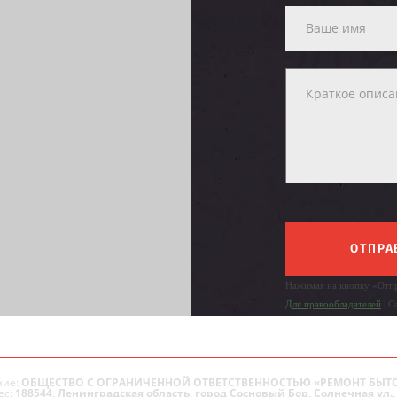
ОТПРА
Нажимая на кнопку «Отпр
Для правообладателей
| С
ие:
ОБЩЕСТВО С ОГРАНИЧЕННОЙ ОТВЕТСТВЕННОСТЬЮ «РЕМОНТ БЫТ
ес:
188544, Ленинградская область, город Сосновый Бор, Солнечная ул., 