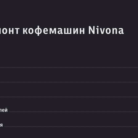
монт кофемашин Nivona
лей
ия