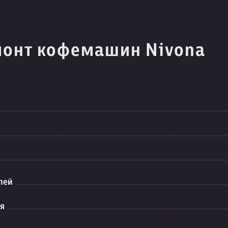
монт кофемашин Nivona
лей
ия