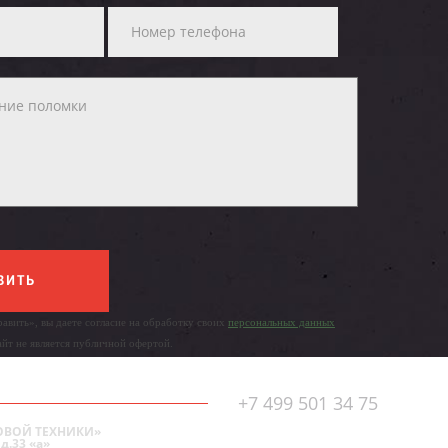
ВИТЬ
авить», вы даете согласие на обработку своих
персональных данных
айт не является публичной офертой.
+7 499 501 34 75
ОВОЙ ТЕХНИКИ»
д.33 «а»