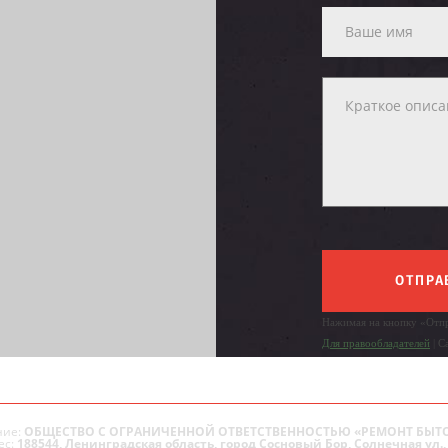
ОТПРА
Нажимая на кнопку «Отпр
Для правообладателей
| С
ие:
ОБЩЕСТВО С ОГРАНИЧЕННОЙ ОТВЕТСТВЕННОСТЬЮ «РЕМОНТ БЫТ
ес:
188544, Ленинградская область, город Сосновый Бор, Солнечная ул., 