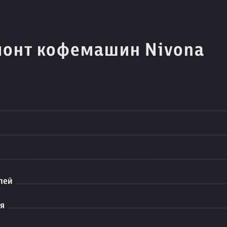
монт кофемашин Nivona
лей
ия