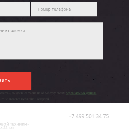
ВИТЬ
авить», вы даете согласие на обработку своих
персональных данных
айт не является публичной офертой.
+7 499 501 34 75
ОВОЙ ТЕХНИКИ»
д.33 «а»