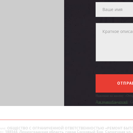
ОТПРА
Нажимая на кнопку «Отпр
Для правообладателей
| С
ие:
ОБЩЕСТВО С ОГРАНИЧЕННОЙ ОТВЕТСТВЕННОСТЬЮ «РЕМОНТ БЫТ
ес:
188544, Ленинградская область, город Сосновый Бор, Солнечная ул., 