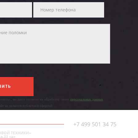
ВИТЬ
авить», вы даете согласие на обработку своих
персональных данных
айт не является публичной офертой.
+7 499 501 34 75
ОВОЙ ТЕХНИКИ»
д.33 «а»