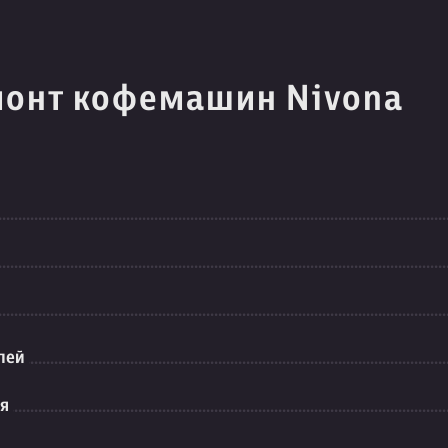
монт кофемашин Nivona
лей
ия