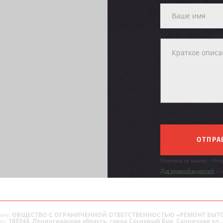
ОТПРА
Нажимая на кнопку «Отпр
Для правообладателей
| С
ие:
ОБЩЕСТВО С ОГРАНИЧЕННОЙ ОТВЕТСТВЕННОСТЬЮ «РЕМОНТ БЫТ
ес:
188544, Ленинградская область, город Сосновый Бор, Солнечная ул., 