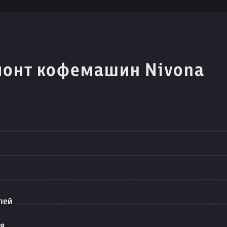
монт кофемашин Nivona
лей
ия