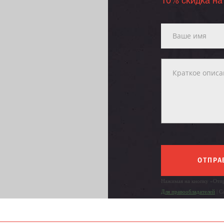
10% скидка на
ОТПРА
Нажимая на кнопку «Отпр
Для правообладателей
| С