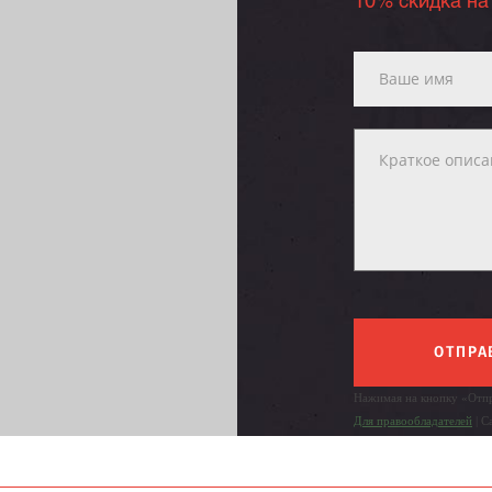
10% скидка на
ОТПРА
Нажимая на кнопку «Отпр
Для правообладателей
| С