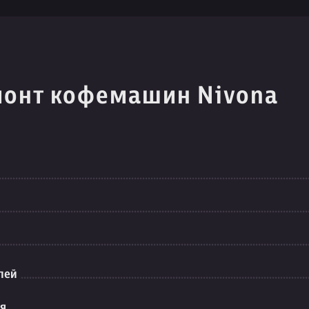
монт кофемашин Nivona
лей
ия