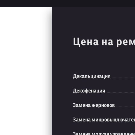
Цена на ре
Декальцинация
Декофенация
Замена жерновов
Замена микровыключате
Замена модуля управлен