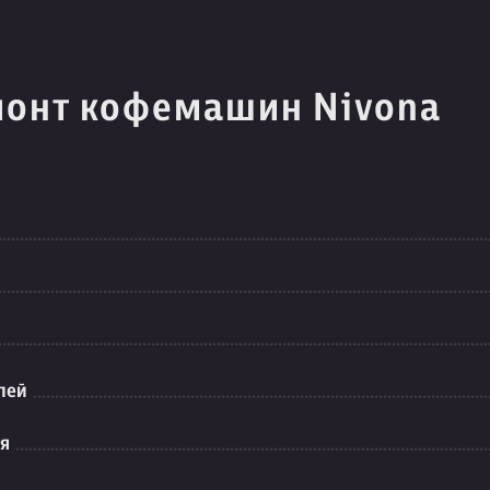
монт кофемашин Nivona
лей
ия