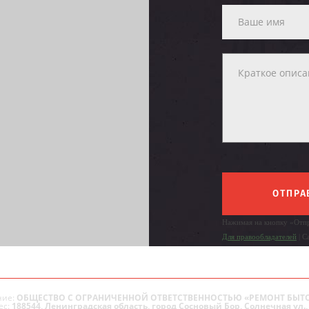
ОТПРА
Нажимая на кнопку «Отпр
Для правообладателей
| С
ие:
ОБЩЕСТВО С ОГРАНИЧЕННОЙ ОТВЕТСТВЕННОСТЬЮ «РЕМОНТ БЫТ
ес:
188544, Ленинградская область, город Сосновый Бор, Солнечная ул., 