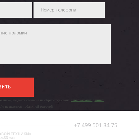
ВИТЬ
авить», вы даете согласие на обработку своих
персональных данных
айт не является публичной офертой.
+7 499 501 34 75
ОВОЙ ТЕХНИКИ»
д.33 «а»