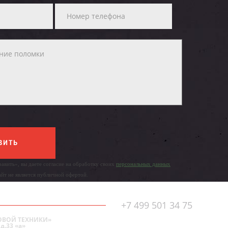
ВИТЬ
авить», вы даете согласие на обработку своих
персональных данных
айт не является публичной офертой.
+7 499 501 34 75
ОВОЙ ТЕХНИКИ»
д.33 «а»