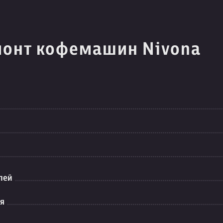
монт кофемашин Nivona
лей
ия