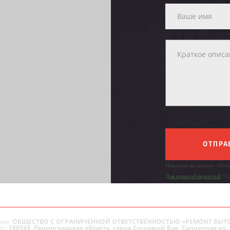
ОТПРА
Нажимая на кнопку «Отпр
Для правообладателей
| С
ие:
ОБЩЕСТВО С ОГРАНИЧЕННОЙ ОТВЕТСТВЕННОСТЬЮ «РЕМОНТ БЫТ
ес:
188544, Ленинградская область, город Сосновый Бор, Солнечная ул., 