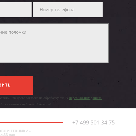
ВИТЬ
авить», вы даете согласие на обработку своих
персональных данных
айт не является публичной офертой.
+7 499 501 34 75
ОВОЙ ТЕХНИКИ»
д.33 «а»