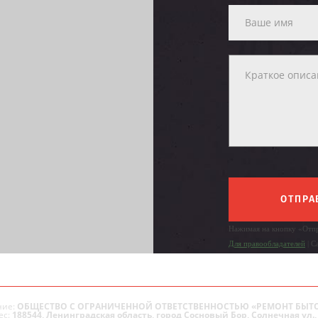
ОТПРА
Нажимая на кнопку «Отпр
Для правообладателей
| С
ие:
ОБЩЕСТВО С ОГРАНИЧЕННОЙ ОТВЕТСТВЕННОСТЬЮ «РЕМОНТ БЫТ
ес:
188544, Ленинградская область, город Сосновый Бор, Солнечная ул., 