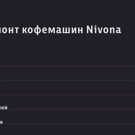
монт кофемашин Nivona
лей
ия