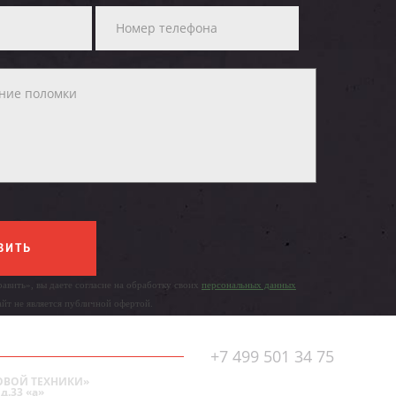
ВИТЬ
авить», вы даете согласие на обработку своих
персональных данных
айт не является публичной офертой.
+7 499 501 34 75
ОВОЙ ТЕХНИКИ»
д.33 «а»