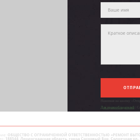
ОТПРА
Нажимая на кнопку «Отпр
Для правообладателей
| С
ие:
ОБЩЕСТВО С ОГРАНИЧЕННОЙ ОТВЕТСТВЕННОСТЬЮ «РЕМОНТ БЫТ
ес:
188544, Ленинградская область, город Сосновый Бор, Солнечная ул., 