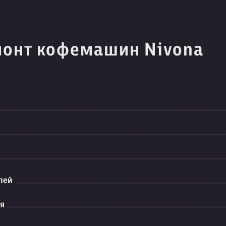
монт кофемашин Nivona
лей
ия