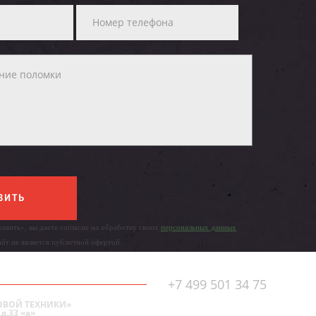
ВИТЬ
авить», вы даете согласие на обработку своих
персональных данных
айт не является публичной офертой.
+7 499 501 34 75
ОВОЙ ТЕХНИКИ»
д.33 «а»