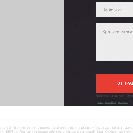
ОТПРА
Нажимая на кнопку «Отпр
Для правообладателей
| С
ие:
ОБЩЕСТВО С ОГРАНИЧЕННОЙ ОТВЕТСТВЕННОСТЬЮ «РЕМОНТ БЫТ
ес:
188544, Ленинградская область, город Сосновый Бор, Солнечная ул., 