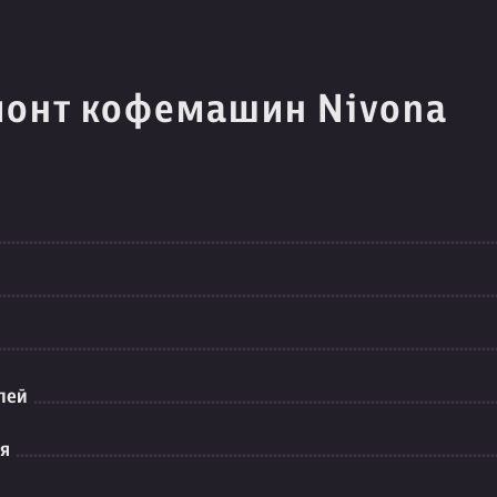
монт кофемашин Nivona
лей
ия