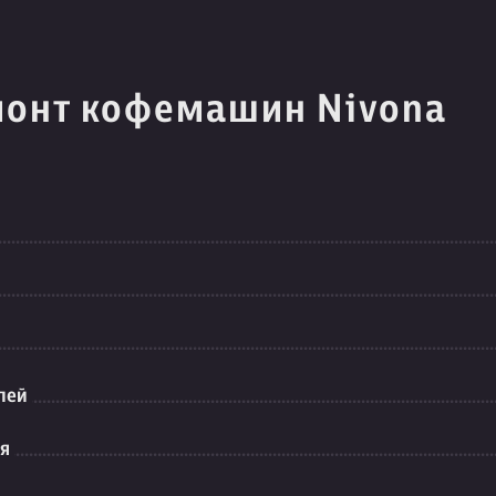
монт кофемашин Nivona
лей
ия