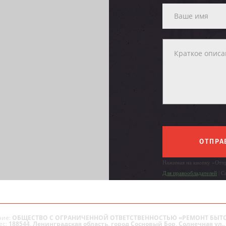
ОТПРА
Нажимая на кнопку «Отпр
Для правообладателей
| С
ие:
ОБЩЕСТВО С ОГРАНИЧЕННОЙ ОТВЕТСТВЕННОСТЬЮ «РЕМОНТ БЫТ
ес:
188544, Ленинградская область, город Сосновый Бор, Солнечная ул., 