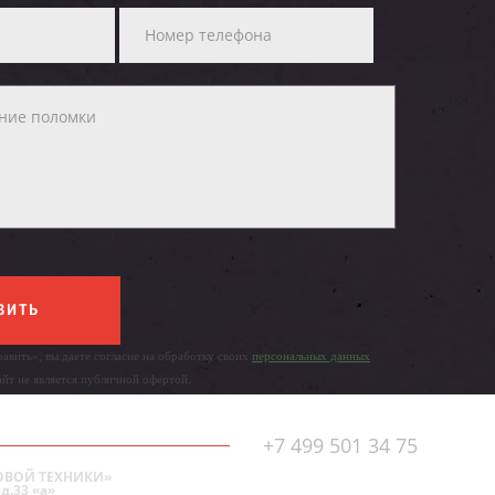
ВИТЬ
авить», вы даете согласие на обработку своих
персональных данных
айт не является публичной офертой.
+7 499 501 34 75
ОВОЙ ТЕХНИКИ»
д.33 «а»