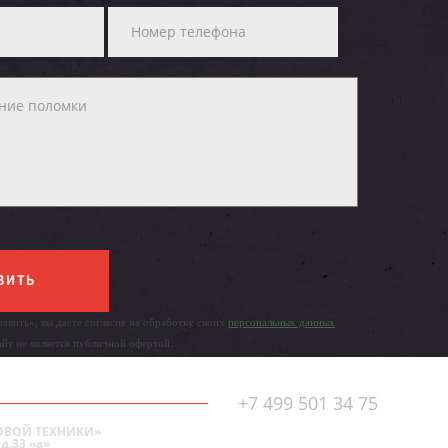
ВИТЬ
авить», вы даете согласие на обработку своих
персональных данных
айт не является публичной офертой.
+7 499 501 34 75
ОВОЙ ТЕХНИКИ»
д.33 «а»