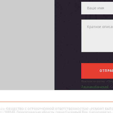
ОТПРА
Нажимая на кнопку «Отпр
Для правообладателей
| С
ие:
ОБЩЕСТВО С ОГРАНИЧЕННОЙ ОТВЕТСТВЕННОСТЬЮ «РЕМОНТ БЫТ
ес:
188544, Ленинградская область, город Сосновый Бор, Солнечная ул., 