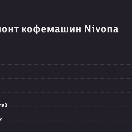
монт кофемашин Nivona
лей
ия