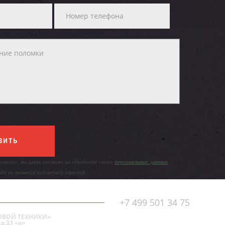
ВИТЬ
авить», вы даете согласие на обработку своих
персональных данных
айт не является публичной офертой.
+7 499 501 34 75
ОВОЙ ТЕХНИКИ»
д.33 «а»