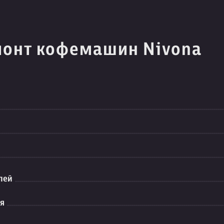
монт кофемашин Nivona
лей
ия