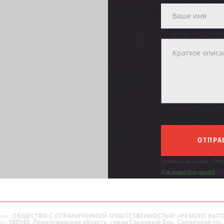
ОТПРА
Нажимая на кнопку «Отпр
Для правообладателей
| С
ие:
ОБЩЕСТВО С ОГРАНИЧЕННОЙ ОТВЕТСТВЕННОСТЬЮ «РЕМОНТ БЫТ
ес:
188544, Ленинградская область, город Сосновый Бор, Солнечная ул., 