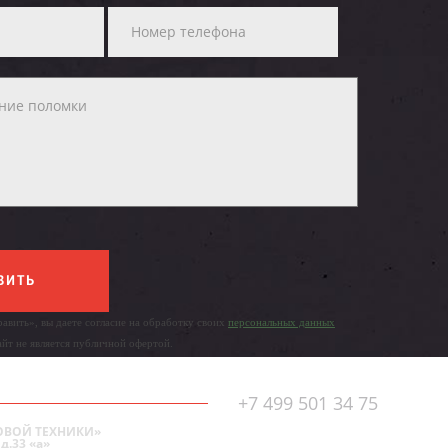
ВИТЬ
авить», вы даете согласие на обработку своих
персональных данных
айт не является публичной офертой.
+7 499 501 34 75
ОВОЙ ТЕХНИКИ»
д.33 «а»