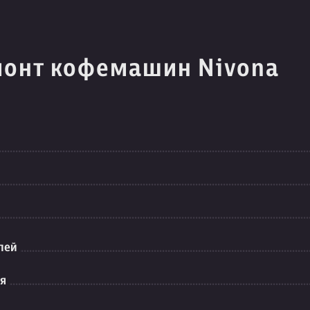
монт кофемашин Nivona
лей
ия