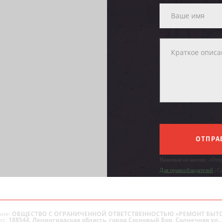
ОТПРА
Нажимая на кнопку «Отпр
Для правообладателей
| С
ие:
ОБЩЕСТВО С ОГРАНИЧЕННОЙ ОТВЕТСТВЕННОСТЬЮ «РЕМОНТ БЫТ
ес:
188544, Ленинградская область, город Сосновый Бор, Солнечная ул., 